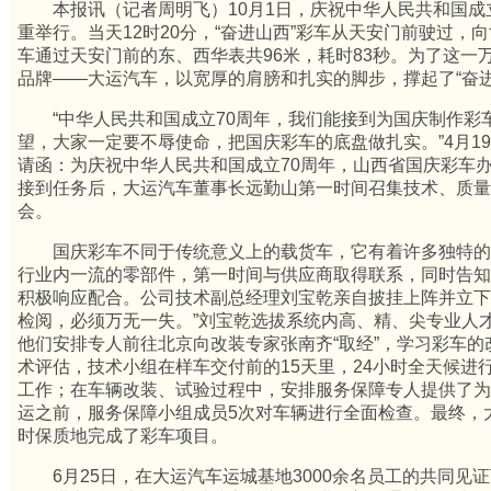
本报讯（记者周明飞）10月1日，庆祝中华人民共和国成立
重举行。当天12时20分，“奋进山西”彩车从天安门前驶过，
车通过天安门前的东、西华表共96米，耗时83秒。为了这一
品牌——大运汽车，以宽厚的肩膀和扎实的脚步，撑起了“奋进
“中华人民共和国成立70周年，我们能接到为国庆制作彩
望，大家一定要不辱使命，把国庆彩车的底盘做扎实。”4月1
请函：为庆祝中华人民共和国成立70周年，山西省国庆彩车
接到任务后，大运汽车董事长远勤山第一时间召集技术、质量
会。
国庆彩车不同于传统意义上的载货车，它有着许多独特的
行业内一流的零部件，第一时间与供应商取得联系，同时告知
积极响应配合。公司技术副总经理刘宝乾亲自披挂上阵并立下“
检阅，必须万无一失。”刘宝乾选拔系统内高、精、尖专业人
他们安排专人前往北京向改装专家张南齐“取经”，学习彩车
术评估，技术小组在样车交付前的15天里，24小时全天候进行
工作；在车辆改装、试验过程中，安排服务保障专人提供了为
运之前，服务保障小组成员5次对车辆进行全面检查。最终，
时保质地完成了彩车项目。
6月25日，在大运汽车运城基地3000余名员工的共同见