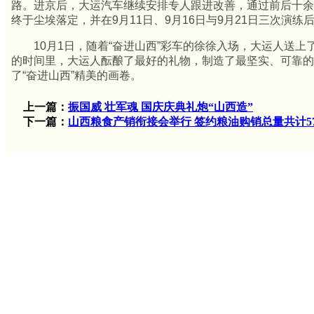
路。进京后，大运汽车继续安排专人跟进改善，通过前后十余
终于尘埃落定，并在9月11日、9月16日与9月21日三次演练
10月1日，随着“奋进山西”彩车的徐徐入场，大运人送上
的时间里，大运人酝酿了最好的礼物，制造了最坚实、可靠的
了“奋进山西”精美的画卷。
上一篇：
振国威 壮军魂 国庆庆典礼炮“山西造”
下一篇：
山西粮食产销衔接会举行 签约粮油购销总量共计57