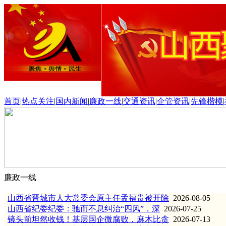
首页
|
热点关注
|
国内新闻
|
廉政一线
|
交通资讯
|
企管资讯
|
先锋楷模
|
廉政一线
山西省晋城市人大常委会原主任孟福贵被开除
2026-08-05
山西省纪委纪委：驰而不息纠治“四风”，深
2026-07-25
镜头前坦然收钱！基层国企微腐败，麻木比贪
2026-07-13