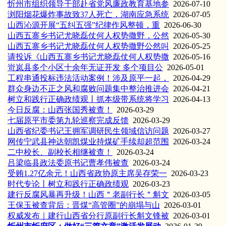
忻州市组织领导干部赴省党风廉政教育基地参
2026-07-10
浏阳烟花爆炸事故致37人死亡，湖南应急系统
2026-07-05
山西沁源开展“五纠五强”纪律作风整顿，重
2026-06-30
山西五寨乡书记尤晓磊仗何人权势撒野，公然
2026-05-30
山西五寨乡书记尤晓磊仗何人权势撒野公然叫
2026-05-25
请投诉《山西五寨乡书记尤晓磊仗何人权势撒
2026-05-16
岢岚县多个小区十余年无证开发 多个项目公
2026-05-01
工程串通投标违法活动案例！涉及原平一起，
2026-04-29
群众身边不正之风和腐败问题集中整治推进会
2026-04-21
树立和践行正确政绩观丨抓本级带系统将学习
2026-04-13
今日反腐：山西张国秀被查！
2026-03-29
七届原平市委第九轮巡察完成反馈
2026-03-29
山西省纪委书记王拥军调研民生领域信访问题
2026-03-27
网传宁武县神达朝凯煤业持煤矿手续却超范围
2026-03-24
二中校长、副校长相继被查！
2026-03-24
吕梁临县政法委原书记曹孝伟被查
2026-03-24
受贿1.27亿余元！山西省政协原主席吴存荣一
2026-03-23
时代专论丨树立和践行正确政绩观
2026-03-23
建行反腐风暴再升级！山西＂老副行长＂斛文
2026-03-05
王保玉被查背后：晋煤“高管圈”的崩塌与山
2026-03-01
权威发布｜建行山西省分行原副行长斛文锋被
2026-03-01