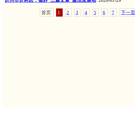
忻州市忻府区：做好“三篇文章”激活发展动
2026-01-29
首页
1
2
3
4
5
6
7
下一