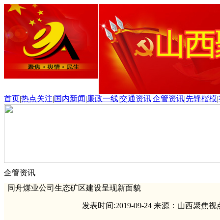
首页
|
热点关注
|
国内新闻
|
廉政一线
|
交通资讯
|
企管资讯
|
先锋楷模
|
企管资讯
同舟煤业公司生态矿区建设呈现新面貌
发表时间:2019-09-24 来源：山西聚焦