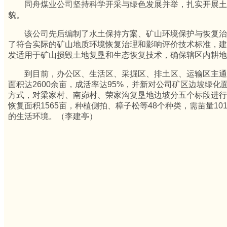
同舟煤业公司坚持科学开采与绿色发展并举，扎实开展土
貌。
该公司先后编制了水土保持方案、矿山环境保护与恢复治
了符合实际的矿山地质环境恢复治理和影响评价技术标准，建
发适用于矿山损毁土地复垦和生态恢复技术，确保辖区内耕地
到目前，办公区、生活区、采掘区、排土区、运输区主通
面积达2600余亩，成活率达95%，并新对公司矿区边坡绿化
方式，对梁家村、南峁村、荣家沟复垦地边坡分五个标段进行
恢复面积1565亩，种植侧拍、樟子松等48个种类，需苗量10
的生活环境。（李建亭）