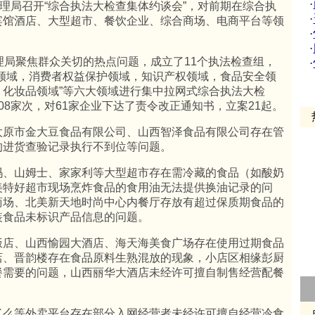
·
局召开“综合执法大检查集体约谈会”，对前期在综合执
·
宾馆酒店、大型超市、餐饮企业、综合商场、电商平台等领
·
·
局聚焦群众关切的热点问题，成立了11个执法检查组，
·
领域，消费者权益保护领域，知识产权领域，食品安全领
化妆品领域”等六大领域进行集中拉网式综合执法大检
08家次，对61家企业下达了责令改正通知书，立案21起。
热
原市金大豆食品有限公司、山西智泽食品有限公司存在管
的进货查验记录执行不到位等问题。
、山姆士、家家利等大型超市存在需冷藏的食品（如酸奶
美特好超市现场烹炸食品的食用油无法提供换油记录的问
商场、北美新天地时尚中心内餐厅存放有超过保质期食品的
装食品未标识产品信息的问题。
店、山西愉园大酒店、海天海美食广场存在使用过期食品
店、晋韵楼存在食品原料生熟混放的现象，小店区相缘彭厨
餐需要的问题，山西丽华大酒店未经许可擅自制售经营配餐
点
么等外卖平台存在部分入网经营者未经许可擅自经营冷食