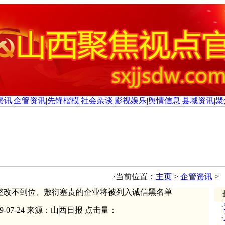
资讯
|
企管资讯
|
先锋楷模
|
社会杂谈
|
影视娱乐
|
舆情信息
|
县域资讯
|
聚
·当前位置：
主页
>
企管资讯
>
 整改不到位、敷衍塞责的企业将被列入诚信黑名单
最
·
9-07-24 来源：山西日报
点击量：
·