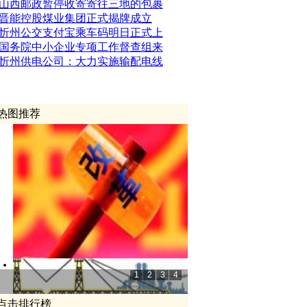
山西邮政暂停收寄寄往三地的包裹
晋能控股煤业集团正式揭牌成立
忻州公交支付宝乘车码明日正式上
国务院中小企业专项工作督查组来
忻州供电公司：大力实施输配电线
图推荐
1
2
3
4
击排行榜