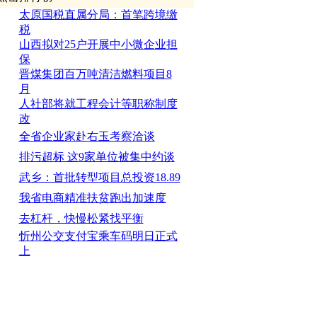
山西省设立专项资金奖励“企业上
省金融办、省发改委、省国资委联
山西医保封闭运行企业今年将纳入
省食品安全委员会召开2018年第一
太原国税直属分局：首笔跨境缴
税
山西拟对25户开展中小微企业担
保
晋煤集团百万吨清洁燃料项目8
月
人社部将就工程会计等职称制度
改
全省企业家赴右玉考察洽谈
排污超标 这9家单位被集中约谈
武乡：首批转型项目总投资18.89
我省电商精准扶贫跑出加速度
去杠杆，快慢松紧找平衡
忻州公交支付宝乘车码明日正式
上