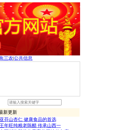
焦三农
|
公共信息
新更新
亚芬山杏仁 健康食品的首选
王年旺纯粮老陈醋 传承山西一